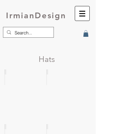
IrmianDesign
Hats
Wavey
Silvanus
Cabled
Lace
Hat
Beret
Herbs an Spices
Varya